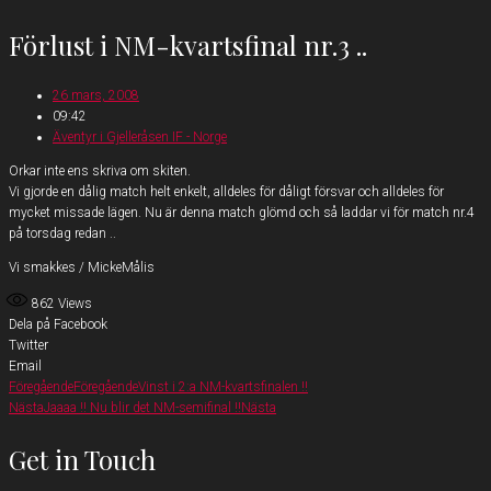
Förlust i NM-kvartsfinal nr.3 ..
26 mars, 2008
09:42
Äventyr i Gjelleråsen IF - Norge
Orkar inte ens skriva om skiten.
Vi gjorde en dålig match helt enkelt, alldeles för dåligt försvar och alldeles för
mycket missade lägen. Nu är denna match glömd och så laddar vi för match nr.4
på torsdag redan ..
Vi smakkes / MickeMålis
862
Views
Dela på Facebook
Twitter
Email
Föregående
Föregående
Vinst i 2:a NM-kvartsfinalen !!
Nästa
Jaaaa !! Nu blir det NM-semifinal !!
Nästa
Get in Touch