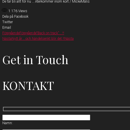
De får bli allt för nu … Återkommer inom kort / MickeMålis
1 176
Views
Dela på Facebook
Twitter
Email
Föregående
Föregående
“Back on track” .. !!
Nästa
Nytt år .. och händelserikt blir det !!
Nästa
Get in Touch
KONTAKT
Namn: