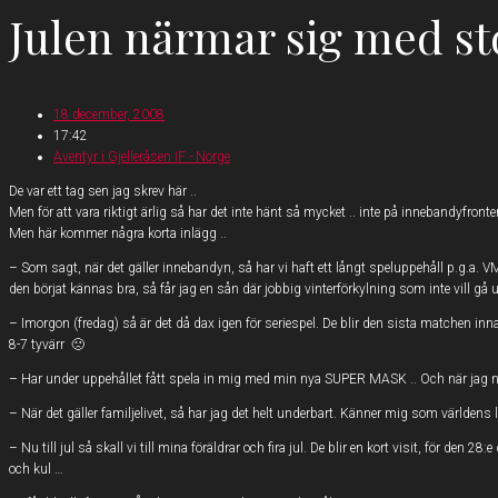
Julen närmar sig med s
18 december, 2008
17:42
Äventyr i Gjelleråsen IF - Norge
De var ett tag sen jag skrev här ..
Men för att vara riktigt ärlig så har det inte hänt så mycket .. inte på innebandyfronten 
Men här kommer några korta inlägg ..
– Som sagt, när det gäller innebandyn, så har vi haft ett långt speluppehåll p.g.a. V
den börjat kännas bra, så får jag en sån där jobbig vinterförkylning som inte vill gå 
– Imorgon (fredag) så är det då dax igen för seriespel. De blir den sista matchen inna
8-7 tyvärr 🙁
– Har under uppehållet fått spela in mig med min nya SUPER MASK .. Och när jag nu
– När det gäller familjelivet, så har jag det helt underbart. Känner mig som världens
– Nu till jul så skall vi till mina föräldrar och fira jul. De blir en kort visit, för den
och kul …