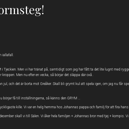
tormsteg!
iallafall.
M i Tjeckien. Men vi har tränat på, samtidigt som jag har fått ta det lite lugnt med ryg
ur kroppen. Men nu efter en vecka, så börjar det släppa där oxå..
n jul, och det är borta mot Greåker. Skall bli grymt kul att spela igen, om jag nu får 
 börjar få till inställningarna, så känns den GRYM …
 lyckligaste kille. Vi var en helg hemma hos Johannas pappa och familj för att fira hans
 28:e december skall vi till Sälen. Vi åker hela familjen + Johannas bror med tjej + kompis.