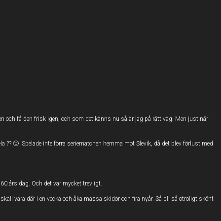
gen och få den frisk igen, och som det känns nu så är jag på rätt väg. Men just när
spela ?? 🙂 Spelade inte förra seriematchen hemma mot Slevik, då det blev förlust med
 60:års dag. Och det var mycket trevligt.
 Vi skall vara där i en vecka och åka massa skidor och fira nyår. Så bli så otroligt skönt