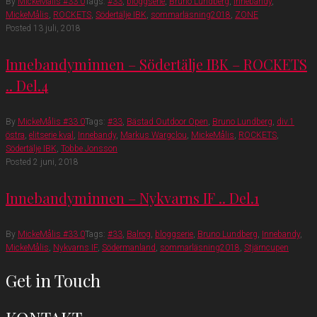
By
MickeMålis #33
0
Tags:
#33
,
bloggserie
,
Bruno Lundberg
,
Innebandy
,
MickeMålis
,
ROCKETS
,
Södertälje IBK
,
sommarläsning2018
,
ZONE
Posted
13 juli, 2018
Innebandyminnen – Södertälje IBK – ROCKETS
.. Del.4
By
MickeMålis #33
0
Tags:
#33
,
Bästad Outdoor Open
,
Bruno Lundberg
,
div.1
östra
,
elitserie kval
,
Innebandy
,
Markus Wargclou
,
MickeMålis
,
ROCKETS
,
Södertälje IBK
,
Tobbe Jonsson
Posted
2 juni, 2018
Innebandyminnen – Nykvarns IF .. Del.1
By
MickeMålis #33
0
Tags:
#33
,
Balrog
,
bloggserie
,
Bruno Lundberg
,
Innebandy
,
MickeMålis
,
Nykvarns IF
,
Södermanland
,
sommarläsning2018
,
Stjärncupen
Get in Touch