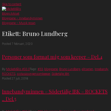
Skip to content
Blogg Arkivet
Bloggserie – Innebandyminnen
Bloggserie – Musik resan
Etikett:
Bruno Lundberg
Posted
7 februari, 2020
Personer som format mig som keeper – Del.4
By
MickeMålis #33
0
Tags:
#33
,
bloggserie
,
Bruno Lundberg
,
elitserien
,
Innebandy
,
ROCKETS
,
sistasäsongensomkeeper
,
Södertälje IBK
Posted
27 juli, 2018
Innebandyminnen – Södertälje IBK – ROCKETS
.. Del.5