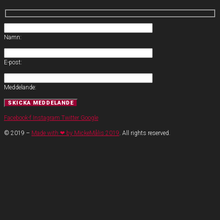
Namn:
E-post:
Meddelande:
Facebook-f
Instagram
Twitter
Google
© 2019 –
Made with ❤ by MickeMålis 2019
. All rights reserved.