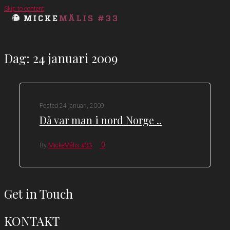
Skip to content
Dag:
24 januari 2009
Posted
24 januari, 2009
Då var man i nord Norge ..
0
By
MickeMålis #33
Get in Touch
KONTAKT