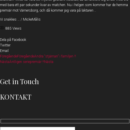
med bara ett par sekunder kvar av matchen. Nu i helgen som kommer har de hemma
premiär mot Värnersborg, och då kommer jag vara på läktaren ..
Vi snakkes … / MickeMålis
885
Views
Dela på Facebook
Twitter
Email
Föregående
Föregående
Andra “stjärnan” i familjen !!
Nästa
Äntligen seriepremiär !!
Nästa
Get in Touch
KONTAKT