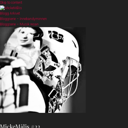
Skip to content
Blogg Arkivet
Bloggserie – Innebandyminnen
Bloggserie – Musik resan
MickeMålis #33