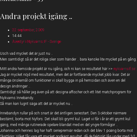
Andra projekt igång ..
22 september, 2009
14:44
Äventyr i Nykvarns IF - Sverige
Usch vad mycket det är just nu ..
Men samtidigt så är det roliga sker som händer .. bara kanske lite mycket på en gång.
Mitt andra hemside projekt är nu igång, och ni kan se resultatet här >>
nykvarnsif.se
Jag är mycket nöjd med resultatet, men det är fortfarande mycket jobb kvar. Det är
många önskemål om funktioner vi skall bygga in på hemsidan och även en del
design ändringar ..
Samtidigt så håller jag även på att designa affischer och ett litet matchprogram för
Nykvarns Innebandy.
Så man kan lugnt säga att det är mycket nu ..
Innebandyn rullar på och snart är det äntligen seriestart. Den 3 oktober närmare
bestämt, borta mot Nyfors. Det skall bli grymt kul. Laget vi får i år är ett grymt kul
gäng, med många rutinerade spelare blandat med en del yngre förmågor ..
Johanna och hennes lag har haft seriepremiär redan och det blev 1 poäng borta mot
Skattkärr. Vilket får vara ett mycket godkänt resultat, då de faktiskt låg under med 3-2