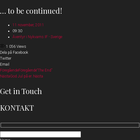
… to be continued!
11 november, 2011
09:30
Äventyr i Nykvarns IF - Sverige
1 056
Views
Dela på Facebook
Twitter
Email
Föregående
Föregående
“The End”
Nästa
God Jul på er..
Nästa
Get in Touch
KONTAKT