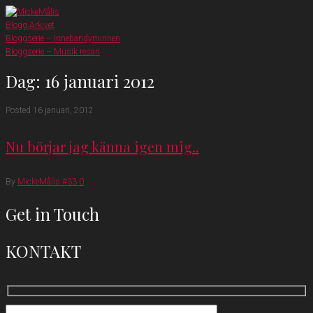
Skip
to
Blogg Arkivet
content
Bloggserie – Innebandyminnen
Bloggserie – Musik resan
Dag:
16 januari 2012
Posted
16 januari, 2012
Nu börjar jag känna igen mig..
By
MickeMålis #33
0
Get in Touch
KONTAKT