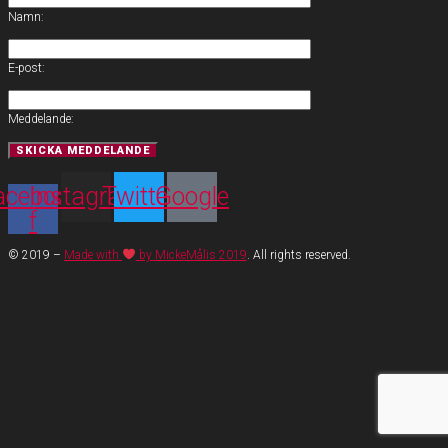
Namn:
E-post:
Meddelande:
acebook-
Instagram
Twitter
Google
f
© 2019 –
Made with
by MickeMålis 2019
. All rights reserved.