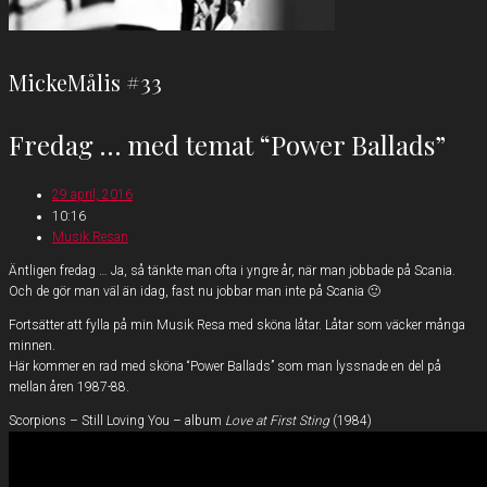
MickeMålis #33
Fredag … med temat “Power Ballads”
29 april, 2016
10:16
Musik Resan
Äntligen fredag … Ja, så tänkte man ofta i yngre år, när man jobbade på Scania.
Och de gör man väl än idag, fast nu jobbar man inte på Scania 🙂
Fortsätter att fylla på min Musik Resa med sköna låtar. Låtar som väcker många
minnen.
Här kommer en rad med sköna “Power Ballads” som man lyssnade en del på
mellan åren 1987-88.
Scorpions – Still Loving You – album
Love at First Sting
(1984)