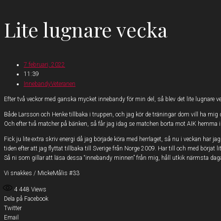
Lite lugnare vecka
7 februari, 2022
11:39
InnebandyVeteranen
Efter två veckor med ganska mycket innebandy för min del, så blev det lite lugnare 
Både Larsson och Henke tillbaka i truppen, och jag kör de träningar dom vill ha mig
Och efter två matcher på bänken, så får jag idag se matchen borta mot AIK hemma i 
Fick ju lite extra skriv energi då jag började köra med herrlaget, så nu i veckan har 
tiden efter att jag flyttat tillbaka till Sverige från Norge 2009. Har till och med börjat 
Så ni som gillar att läsa dessa “innebandy minnen” från mig, håll utkik närmsta da
Vi snakkes / MickeMålis #33
4 448
Views
Dela på Facebook
Twitter
Email