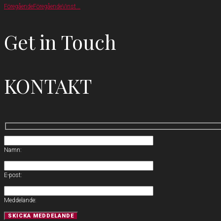
Föregående
Föregående
Vinst ..
Get in Touch
KONTAKT
Namn:
E-post:
Meddelande: