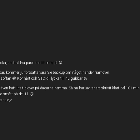
vecka, endast två pass med herrlaget 😀
 där, kommer ju fortsätta vara 3:e backup om något händer framöver.
soffan 😁 Kör hårt och STORT lycka till nu gubbar 💪
jag även haft lite tid över på dagarna hemma. Så nu har jag snart skrivit klart del 10 
lite smått på del 11 😃
garna 👉