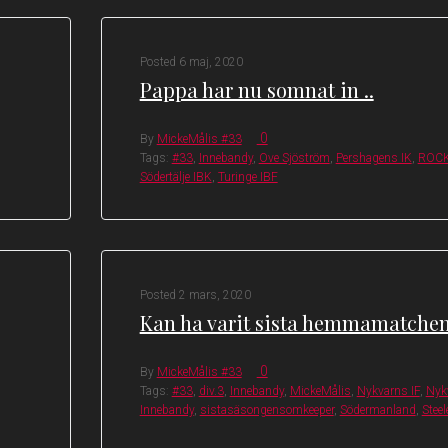
Posted
6 maj, 2020
Pappa har nu somnat in ..
0
By
MickeMålis #33
Tags:
#33
,
Innebandy
,
Ove Sjöström
,
Pershagens IK
,
ROC
Södertälje IBK
,
Turinge IBF
Posted
2 mars, 2020
Kan ha varit sista hemmamatchen
0
By
MickeMålis #33
Tags:
#33
,
div.3
,
Innebandy
,
MickeMålis
,
Nykvarns IF
,
Nyk
Innebandy
,
sistasäsongensomkeeper
,
Södermanland
,
Steel