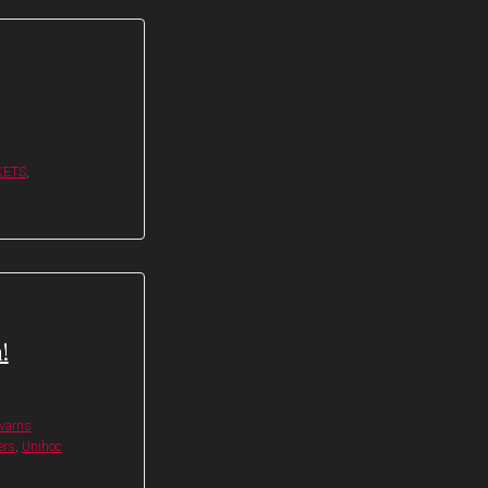
KETS
,
!
varns
ers
,
Unihoc