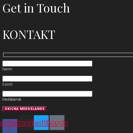
Get in Touch
KONTAKT
Namn:
E-post:
Meddelande:
acebook-
Instagram
Twitter
Google
f