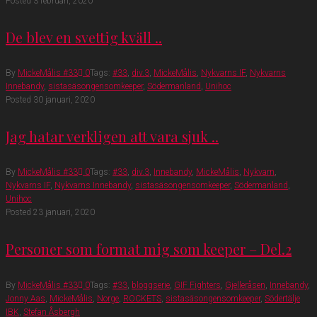
Posted
3 februari, 2020
De blev en svettig kväll ..
By
MickeMålis #33
0
Tags:
#33
,
div.3
,
MickeMålis
,
Nykvarns IF
,
Nykvarns
Innebandy
,
sistasäsongensomkeeper
,
Södermanland
,
Unihoc
Posted
30 januari, 2020
Jag hatar verkligen att vara sjuk ..
By
MickeMålis #33
0
Tags:
#33
,
div.3
,
Innebandy
,
MickeMålis
,
Nykvarn
,
Nykvarns IF
,
Nykvarns Innebandy
,
sistasäsongensomkeeper
,
Södermanland
,
Unihoc
Posted
23 januari, 2020
Personer som format mig som keeper – Del.2
By
MickeMålis #33
0
Tags:
#33
,
bloggserie
,
GIF Fighters
,
Gjelleråsen
,
Innebandy
,
Jonny Aas
,
MickeMålis
,
Norge
,
ROCKETS
,
sistasäsongensomkeeper
,
Södertälje
IBK
,
Stefan Åsbergh