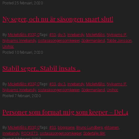
Posted
25 februari, 2020
Ny seger, och nu är säsongen snart slut!
By
MickeMålis #33
0
Tags:
#33
,
div.3
,
Innebandy
,
MickeMålis
,
Nykvarns IF
,
Nykvarns Innebandy
,
sistasäsongensomkeeper
,
Södermanland
,
Tobbe Jonsson
,
Unihoc
Posted
10 februari, 2020
Stabil seger.. Stabil insats ..
By
MickeMålis #33
0
Tags:
#33
,
div.3
,
Innebandy
,
MickeMålis
,
Nykvarns IF
,
Nykvarns Innebandy
,
sistasäsongensomkeeper
,
Södermanland
,
Unihoc
Posted
7 februari, 2020
Personer som format mig som keeper – Del.4
By
MickeMålis #33
0
Tags:
#33
,
bloggserie
,
Bruno Lundberg
,
elitserien
,
Innebandy
,
ROCKETS
,
sistasäsongensomkeeper
,
Södertälje IBK